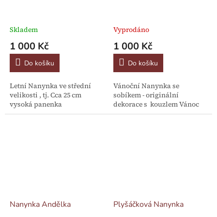
Skladem
Vyprodáno
1 000 Kč
1 000 Kč
Do košíku
Do košíku
Letní Nanynka ve střední
Vánoční Nanynka se
velikosti , tj. Cca 25 cm
sobíkem - originální
vysoká panenka
dekorace s kouzlem Vánoc
Nanynka Andělka
Plyšáčková Nanynka