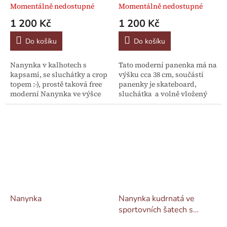
Momentálně nedostupné
Momentálně nedostupné
1 200 Kč
1 200 Kč
Do košíku
Do košíku
Nanynka v kalhotech s
Tato moderní panenka má na
kapsami, se sluchátky a crop
výšku cca 38 cm, součástí
topem :-), prostě taková free
panenky je skateboard,
moderní Nanynka ve výšce
sluchátka a volně vložený
38 cm
medvídek v kapse u kalhot
Nanynka
Nanynka kudrnatá ve
sportovních šatech s
medvídkem