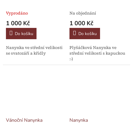
Vyprodáno
Na objednání
1 000 Kč
1 000 Kč
Do košíku
Do košíku
Nanynka ve střední velikosti
Plyšáčková Nanynka ve
se svatozáří a křídly
střední velikosti s kapuckou
:-)
Vánoční Nanynka
Nanynka