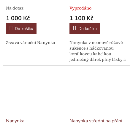
Na dotaz
Vyprodáno
1 000 Kč
1 100 Kč
Do košíku
Do košíku
Zrzavá vánoční Nanynka
Nanynka v neonově růžové
sukénce s háčkovanou
korálkovou kabelkou -
jedinečný dárek plný lásky a
originality
Nanynka
Nanynka střední na přání