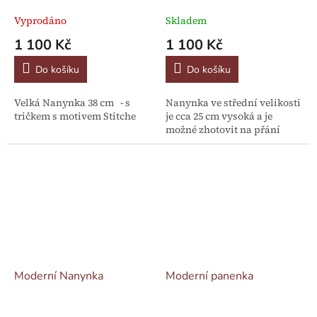
Vyprodáno
Skladem
1 100 Kč
1 100 Kč
Do košíku
Do košíku
Velká Nanynka 38 cm - s
Nanynka ve střední velikosti
tričkem s motivem Stitche
je cca 25 cm vysoká a je
možné zhotovit na přání
Moderní Nanynka
Moderní panenka