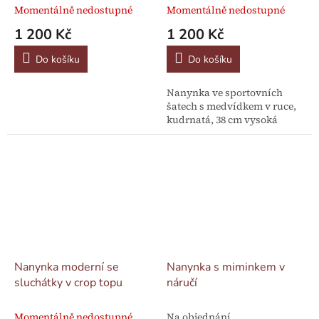
Momentálně nedostupné
Momentálně nedostupné
1 200 Kč
1 200 Kč
Do košíku
Do košíku
Nanynka ve sportovních
šatech s medvídkem v ruce,
kudrnatá, 38 cm vysoká
Nanynka moderní se
Nanynka s miminkem v
sluchátky v crop topu
náručí
Momentálně nedostupné
Na objednání