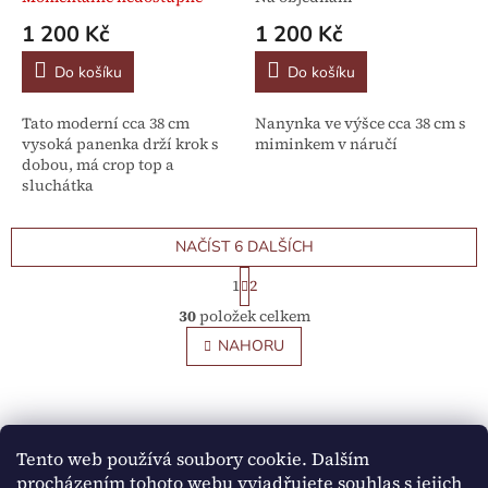
1 200 Kč
1 200 Kč
Do košíku
Do košíku
Tato moderní cca 38 cm
Nanynka ve výšce cca 38 cm s
vysoká panenka drží krok s
miminkem v náručí
dobou, má crop top a
sluchátka
NAČÍST 6 DALŠÍCH
S
1
2
t
O
r
30
položek celkem
v
á
l
NAHORU
n
á
k
o
d
v
Z
a
á
c
á
n
í
p
Tento web používá soubory cookie. Dalším
í
p
a
procházením tohoto webu vyjadřujete souhlas s jejich