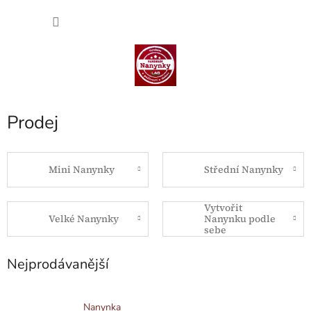
Přejít
NÁKU
na
obsah
KOŠÍK
Prodej
Mini Nanynky
Střední Nanynky
Vytvořit
Velké Nanynky
Nanynku podle
sebe
Nejprodávanější
Nanynka