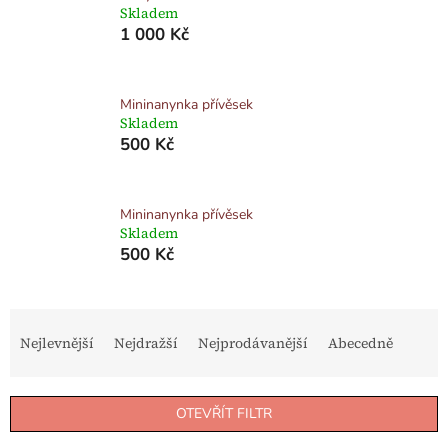
Skladem
1 000 Kč
Mininanynka přívěsek
Skladem
500 Kč
Mininanynka přívěsek
Skladem
500 Kč
Ř
a
Nejlevnější
Nejdražší
Nejprodávanější
Abecedně
z
e
n
OTEVŘÍT FILTR
í