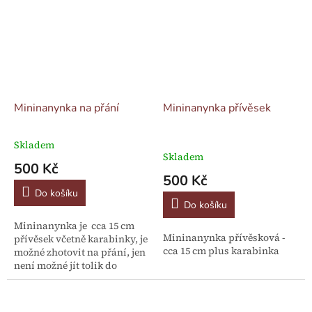
Mininanynka na přání
Mininanynka přívěsek
Skladem
Průměrné
Skladem
hodnocení
500 Kč
produktu
500 Kč
je
Do košíku
5,0
Do košíku
z
Mininanynka je cca 15 cm
5
Mininanynka přívěsková -
přívěsek včetně karabinky, je
hvězdiček.
cca 15 cm plus karabinka
možné zhotovit na přání, jen
není možné jít tolik do
detailu jako u velké či
střední Nanynky