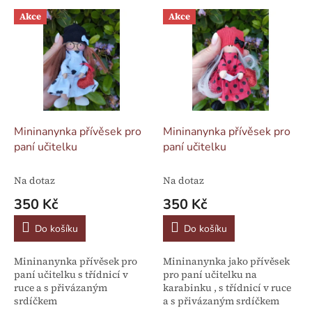
p
V
r
Akce
Akce
ý
o
p
d
i
u
s
k
p
t
r
ů
o
d
Mininanynka přívěsek pro
Mininanynka přívěsek pro
u
paní učitelku
paní učitelku
k
t
Na dotaz
Na dotaz
ů
350 Kč
350 Kč
Do košíku
Do košíku
Mininanynka přívěsek pro
Mininanynka jako přívěsek
paní učitelku s třídnicí v
pro paní učitelku na
ruce a s přivázaným
karabinku , s třídnicí v ruce
srdíčkem
a s přivázaným srdíčkem