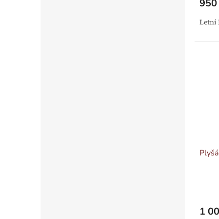
950
Letní
Plyš
1 00