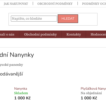
JAK NAKUPOVAT
OBCHODNÍ PODMÍNKY
PODMÍNKY OC
HLEDAT
ali o nás
Obchodní podmínky
Kontakty
Hodnocen
ední Nanynky
vysoké panenky
odávanější
Nanynka
Plyšáčková Nany
Skladem
Na objednání
1 000 Kč
1 000 Kč