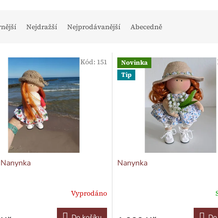
vnější
Nejdražší
Nejprodávanější
Abecedně
Kód:
151
Novinka
Tip
 Nanynka
Nanynka
Vyprodáno
Do košíku
Do