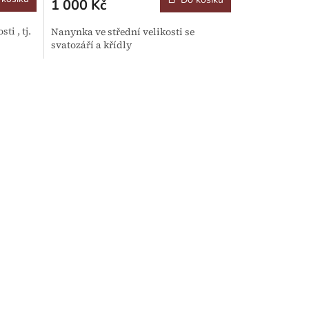
1 000 Kč
ti , tj.
Nanynka ve střední velikosti se
svatozáří a křídly