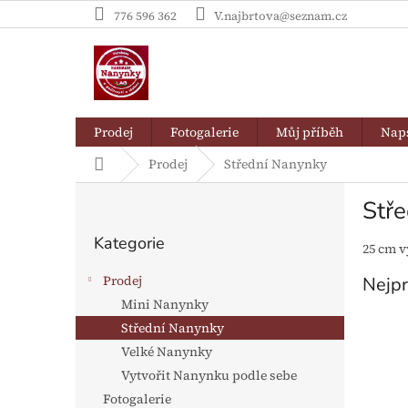
Přejít
776 596 362
V.najbrtova@seznam.cz
na
obsah
Prodej
Fotogalerie
Můj příběh
Naps
Domů
Prodej
Střední Nanynky
P
Stř
o
Přeskočit
s
Kategorie
kategorie
25 cm 
t
r
Prodej
Nejpr
a
Mini Nanynky
n
Střední Nanynky
n
í
Velké Nanynky
p
Vytvořit Nanynku podle sebe
a
Fotogalerie