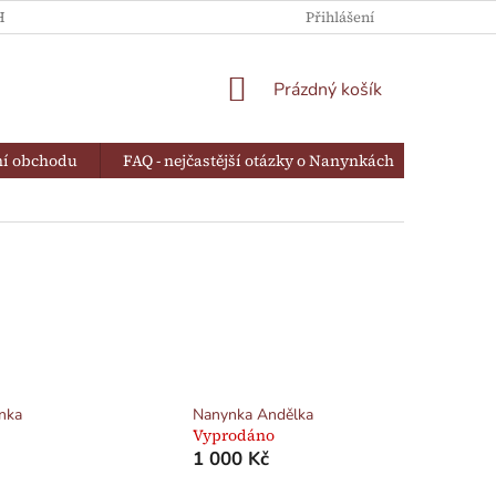
HRANY OSOBNÍCH ÚDAJŮ
Přihlášení
NÁKUPNÍ
Prázdný košík
KOŠÍK
í obchodu
FAQ - nejčastější otázky o Nanynkách
Podmín
nka
Nanynka Andělka
Vyprodáno
1 000 Kč