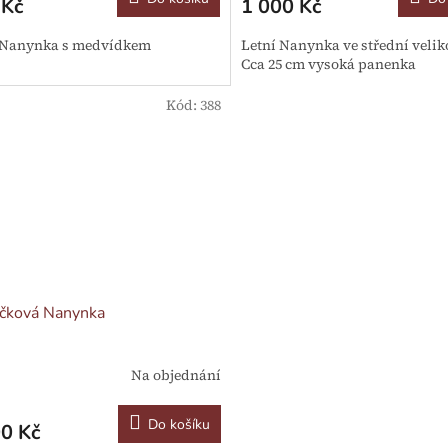
 Kč
1 000 Kč
 Nanynka s medvídkem
Letní Nanynka ve střední velikos
Cca 25 cm vysoká panenka
Kód:
388
áčková Nanynka
Na objednání
Do košíku
0 Kč