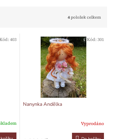
4
položek celkem
Kód:
403
Kód:
301
Nanynka Andělka
Skladem
Vyprodáno
 košíku
Do košíku