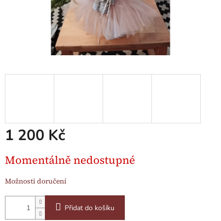
1 200 Kč
Měrná
Momentálně nedostupné
cena:
Možnosti doručení
Přidat do košíku