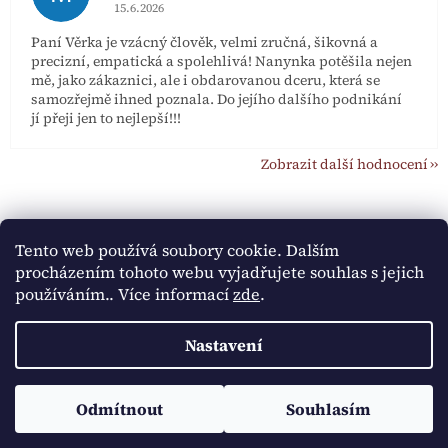
Hodnocení obchodu je 5 z 5 hvězdiček.
15.6.2026
Paní Věrka je vzácný člověk, velmi zručná, šikovná a
precizní, empatická a spolehlivá! Nanynka potěšila nejen
mě, jako zákaznici, ale i obdarovanou dceru, která se
samozřejmě ihned poznala. Do jejího dalšího podnikání
jí přeji jen to nejlepší!!!
Zobrazit další hodnocení
Z
á
p
Tento web používá soubory cookie. Dalším
a
procházením tohoto webu vyjadřujete souhlas s jejich
t
používáním.. Více informací
zde
.
í
Vytvořil Shoptet
Nastavení
Copyright 2026
Nanynky
. Všechna práva vyhrazena.
Upravit
Odmítnout
Souhlasím
nastavení cookies