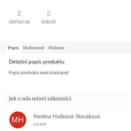
ZEPTAT SE
SDÍLET
Popis
Hodnocení
Diskuze
Detailní popis produktu
Popis produktu není dostupný
Martina Hošková-Slováková
MH
Hodnocení obchodu je 5 z 5 hvězdiček.
6.8.2026