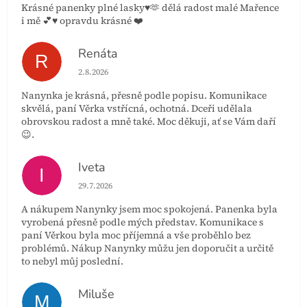
Krásné panenky plné lasky♥️🫶 dělá radost malé Mařence
i mě 💕♥️ opravdu krásné ❤️
Renáta
R
Hodnocení obchodu je 5 z 5 hvězdiček.
2.8.2026
Nanynka je krásná, přesně podle popisu. Komunikace
skvělá, paní Věrka vstřícná, ochotná. Dceři udělala
obrovskou radost a mně také. Moc děkuji, ať se Vám daří
😉.
Iveta
I
Hodnocení obchodu je 5 z 5 hvězdiček.
29.7.2026
A nákupem Nanynky jsem moc spokojená. Panenka byla
vyrobená přesně podle mých představ. Komunikace s
paní Věrkou byla moc příjemná a vše proběhlo bez
problémů. Nákup Nanynky můžu jen doporučit a určitě
to nebyl můj poslední.
Miluše
M